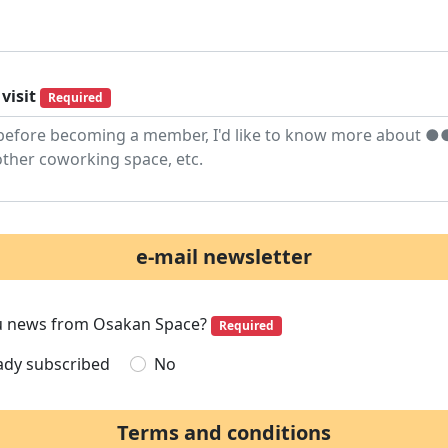
visit
Required
e-mail newsletter
u news from Osakan Space?
Required
ady subscribed
No
Terms and conditions