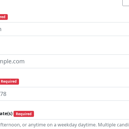
red
Required
ate(s)
Required