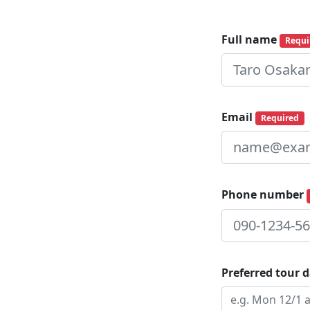
Full name
Requi
Email
Required
Phone number
Preferred tour d